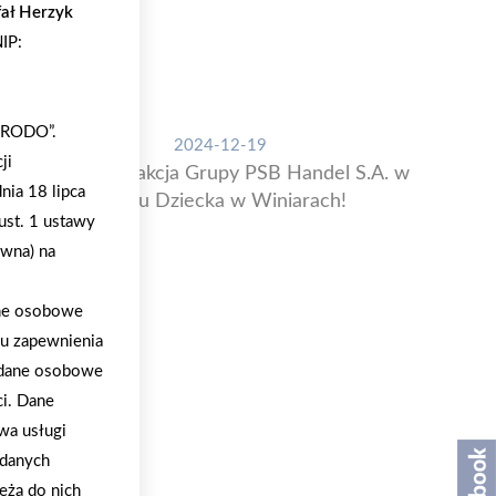
ał Herzyk
IP:
 „RODO”.
2024-12-19
ji
Świąteczna akcja Grupy PSB Handel S.A. w
nia 18 lipca
Domu Dziecka w Winiarach!
ust. 1 ustawy
ywna) na
ane osobowe
lu zapewnienia
a dane osobowe
ci. Dane
wa usługi
 danych
eżą do nich