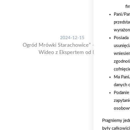
fi
Pani/Pa
przedsta
wyrażon
2024-12-15
Posiada 
Ogród Mrówki Starachowice” – Nowy Cykl
usunięci
Wideo z Ekspertem od Roślin
wniesie
zgodnoś
cofnięci
Ma Pani/
danych 
Podanie 
zapytani
osobowy
Pragniemy jed
były całkowic