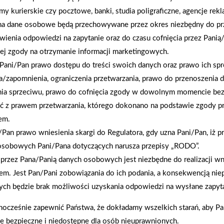
rmy kurierskie czy pocztowe, banki, studia poligraficzne, agencje re
na dane osobowe będą przechowywane przez okres niezbędny do pr
wienia odpowiedzi na zapytanie oraz do czasu cofnięcia przez Panią
ej zgody na otrzymanie informacji marketingowych.
Pani/Pan prawo dostępu do treści swoich danych oraz prawo ich spr
2024-12-15
Budowa Domu z Polbudrol-Bis: Profesjonalizm,
a/zapomnienia, ograniczenia przetwarzania, prawo do przenoszenia 
Transparentność i Nowoczesne Technologie
nia sprzeciwu, prawo do cofnięcia zgody w dowolnym momencie be
ć z prawem przetwarzania, którego dokonano na podstawie zgody pr
em.
Pan prawo wniesienia skargi do Regulatora, gdy uzna Pani/Pan, iż p
osobowych Pani/Pana dotyczących narusza przepisy „RODO”.
przez Pana/Panią danych osobowych jest niezbędne do realizacji wn
em. Jest Pan/Pani zobowiązania do ich podania, a konsekwencją nie
ch będzie brak możliwości uzyskania odpowiedzi na wysłane zapyta
nocześnie zapewnić Państwa, że dokładamy wszelkich starań, aby P
ie bezpieczne i niedostępne dla osób nieuprawnionych.