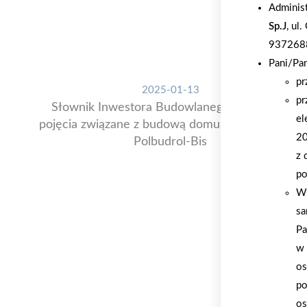
Adminis
Sp.J
, ul
937268
Pani/Pa
pr
2025-01-13
pr
Słownik Inwestora Budowlanego: Kluczowe
el
pojęcia związane z budową domu od PSB PROFI
20
Polbudrol-Bis
z 
po
W 
sa
Pa
w 
os
po
os