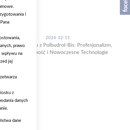
klamowe.
zygotowania i
/Pana
ostowania,
2024-12-15
Budowa Domu z Polbudrol-Bis: Profesjonalizm,
danych, prawo
Transparentność i Nowoczesne Technologie
z wpływu na
zed jej
rzetwarza
iosku z
podania danych
nie.
aństwa dane