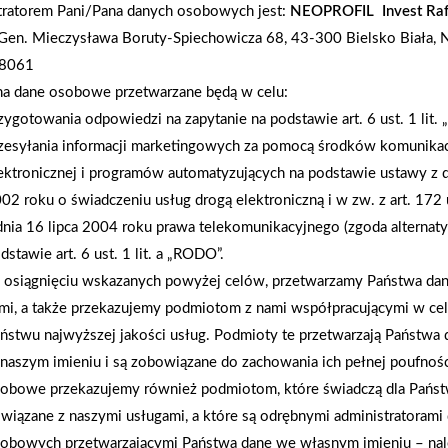
tratorem Pani/Pana danych osobowych jest:
NEOPROFIL Invest Raf
. Gen. Mieczysława Boruty-Spiechowicza 68, 43-300 Bielsko Biała, N
8061
na dane osobowe przetwarzane będą w celu:
zygotowania odpowiedzi na zapytanie na podstawie art. 6 ust. 1 lit.
2025-01-13
zesyłania informacji marketingowych za pomocą środków komunikac
Słownik Inwestora Budowlanego: Kluczowe
ektronicznej i programów automatyzujących na podstawie ustawy z d
pojęcia związane z budową domu od PSB PROFI
02 roku o świadczeniu usług drogą elektroniczną i w zw. z art. 172 
Polbudrol-Bis
dnia 16 lipca 2004 roku prawa telekomunikacyjnego (zgoda alternat
dstawie art. 6 ust. 1 lit. a „RODO”.
osiągnięciu wskazanych powyżej celów, przetwarzamy Państwa d
mi, a także przekazujemy podmiotom z nami współpracującymi w ce
ństwu najwyższej jakości usług. Podmioty te przetwarzają Państw
naszym imieniu i są zobowiązane do zachowania ich pełnej poufnoś
obowe przekazujemy również podmiotom, które świadczą dla Państ
wiązane z naszymi usługami, a które są odrębnymi administratorami
obowych przetwarzającymi Państwa dane we własnym imieniu – nal