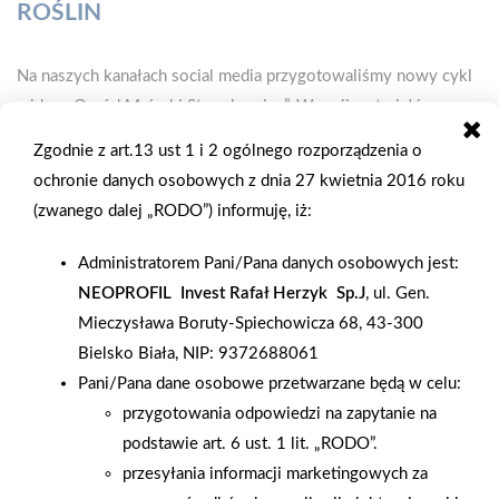
ROŚLIN
Na naszych kanałach social media przygotowaliśmy nowy cykl
wideo „Ogród Mrówki Starachowice”. W serii materiałów
skupiamy się na roślinach dostępnych w naszym ogrodzie
Zgodnie z art.13 ust 1 i 2 ogólnego rozporządzenia o
wewnętrznym i zewnętrznym, dostarczając inspiracji i
ochronie danych osobowych z dnia 27 kwietnia 2016 roku
praktycznych porad dla miłośników zieleni. Do współpracy
(zwanego dalej „RODO”) informuję, iż:
zaprosiliśmy Patryka Wróbla – pasjonata florystyki i eksperta w
dziedzinie projektowania ogrodów. Patryk swoją przygodę z
Administratorem Pani/Pana danych osobowych jest:
roślinami rozpoczął już w dzieciństwie, a wiedzę zdobył,
NEOPROFIL Invest Rafał Herzyk Sp.J
, ul. Gen.
kończąc technikum architektury krajobrazu. Jego
Mieczysława Boruty-Spiechowicza 68, 43-300
doświadczenie obejmuje zarówno profesjonalne
Bielsko Biała, NIP: 9372688061
projektowanie, jak i pielęgnację ogrodów. Od 4 lat Patryk
Pani/Pana dane osobowe przetwarzane będą w celu:
prowadzi warsztaty ogrodnicze i florystyczne dla dzieci oraz
przygotowania odpowiedzi na zapytanie na
dorosłych, zarażając innych swoją pasją. Dodatkowo, jego głos
podstawie art. 6 ust. 1 lit. „RODO”.
możecie kojarzyć z audycji radiowych w Radiu Opatów, gdzie
przesyłania informacji marketingowych za
od 3 lat prowadzi programy poświęcone światu roślin. W