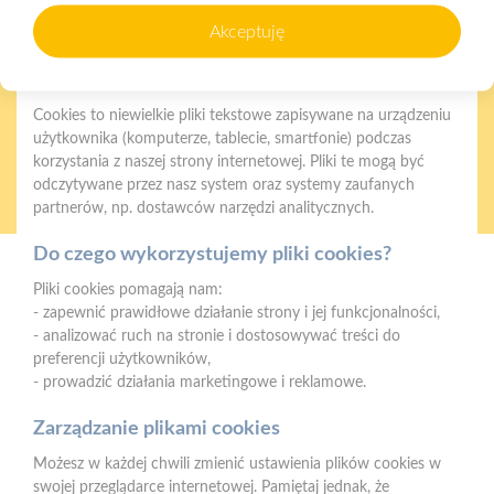
zapewnienia prawidłowego działania strony, poprawy komfortu
naszych produktów
ratalnym
Akceptuję
użytkowania oraz analizy ruchu na stronie.
Czym są pliki cookies?
Cookies to niewielkie pliki tekstowe zapisywane na urządzeniu
użytkownika (komputerze, tablecie, smartfonie) podczas
korzystania z naszej strony internetowej. Pliki te mogą być
Oferujemy zakupy
Zakupy
odczytywane przez nasz system oraz systemy zaufanych
telefoniczne
na terenie całej Polski
partnerów, np. dostawców narzędzi analitycznych.
Do czego wykorzystujemy pliki cookies?
PSB Mrówka Lębork
Pliki cookies pomagają nam:
ul. Żeromskiego 7A, 84-300 Lębork
- zapewnić prawidłowe działanie strony i jej funkcjonalności,
- analizować ruch na stronie i dostosowywać treści do
Telefon:
+48 664 082 300 dostępność produktów, doradztwo
preferencji użytkowników,
techniczne / +48 734 696 786 reklamacje, transport, depozyty,
- prowadzić działania marketingowe i reklamowe.
raty, sklep internetowy
Zarządzanie plikami cookies
E-mail:
lebork@psbmrowka.com.pl
Możesz w każdej chwili zmienić ustawienia plików cookies w
NIP:
937-268-80-61
swojej przeglądarce internetowej. Pamiętaj jednak, że