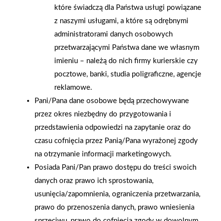
które świadczą dla Państwa usługi powiązane
z naszymi usługami, a które są odrębnymi
administratorami danych osobowych
przetwarzającymi Państwa dane we własnym
imieniu – należą do nich firmy kurierskie czy
pocztowe, banki, studia poligraficzne, agencje
reklamowe.
2026-01-15
2026-01-12
Pani/Pana dane osobowe będą przechowywane
Grupa PSB Handel S.A.
Zacisze S.A. dołącza do
przez okres niezbędny do przygotowania i
gra z WOŚP. Powstała
Grupy PSB. Sieć kończy
firmowa eSkarbonka na
przedstawienia odpowiedzi na zapytanie oraz do
rok strategicznym
rzecz gastroenterologii
otwarciem po
czasu cofnięcia przez Panią/Pana wyrażonej zgody
dziecięcej
rebrandingu
na otrzymanie informacji marketingowych.
Posiada Pani/Pan prawo dostępu do treści swoich
danych oraz prawo ich sprostowania,
usunięcia/zapomnienia, ograniczenia przetwarzania,
prawo do przenoszenia danych, prawo wniesienia
sprzeciwu, prawo do cofnięcia zgody w dowolnym