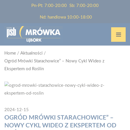
Pn-Pt: 7:00-20:00
Sb: 7:00-20:00
Nd: handlowa 10:00-18:00
Home
/
Aktualności
/
Ogród Mrówki Starachowice” – Nowy Cykl Wideo z
Ekspertem od Roślin
2024-12-15
OGRÓD MRÓWKI STARACHOWICE” –
NOWY CYKL WIDEO Z EKSPERTEM OD