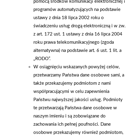
pomocą środków komunikacji elektronicznej i
ramach krótkich rolek wideo, Patryk opowiada o roślinach
programów automatyzujących na podstawie
dostępnych w naszym markecie. Doradza, jak prawidłowo
ustawy z dnia 18 lipca 2002 roku o
pielęgnować rośliny, a także jak dobierać je do aranżacji
świadczeniu usług drogą elektroniczną i w zw.
ogrodowych czy wnętrz. Zapraszamy do śledzenia naszego
z art. 172 ust. 1 ustawy z dnia 16 lipca 2004
Facebooka, Instagrama oraz TikToka PSB Mrówka Starachowice
roku prawa telekomunikacyjnego (zgoda
– znajdziecie tam mnóstwo inspiracji i praktycznych
alternatywna) na podstawie art. 6 ust. 1 lit. a
wskazówek ze świata roślin!
„RODO”.
W osiągnięciu wskazanych powyżej celów,
AKTUALNOŚCI
przetwarzamy Państwa dane osobowe sami, a
także przekazujemy podmiotom z nami
współpracującymi w celu zapewnienia
Państwu najwyższej jakości usług. Podmioty
te przetwarzają Państwa dane osobowe w
naszym imieniu i są zobowiązane do
zachowania ich pełnej poufności. Dane
osobowe przekazujemy również podmiotom,