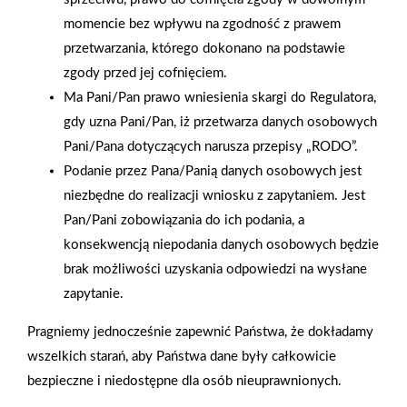
momencie bez wpływu na zgodność z prawem
przetwarzania, którego dokonano na podstawie
zgody przed jej cofnięciem.
Ma Pani/Pan prawo wniesienia skargi do Regulatora,
gdy uzna Pani/Pan, iż przetwarza danych osobowych
Pani/Pana dotyczących narusza przepisy „RODO”.
Podanie przez Pana/Panią danych osobowych jest
niezbędne do realizacji wniosku z zapytaniem. Jest
2025-12-31
Pan/Pani zobowiązania do ich podania, a
Otwarcie sklepu PSB
konsekwencją niepodania danych osobowych będzie
Mrówka w Wyrzysku
brak możliwości uzyskania odpowiedzi na wysłane
zapytanie.
Pragniemy jednocześnie zapewnić Państwa, że dokładamy
Polityka plików cookies
wszelkich starań, aby Państwa dane były całkowicie
bezpieczne i niedostępne dla osób nieuprawnionych.
Nasz serwis internetowy wykorzystuje pliki cookies w celu
Gwarancja jakości
Zakupy w systemie